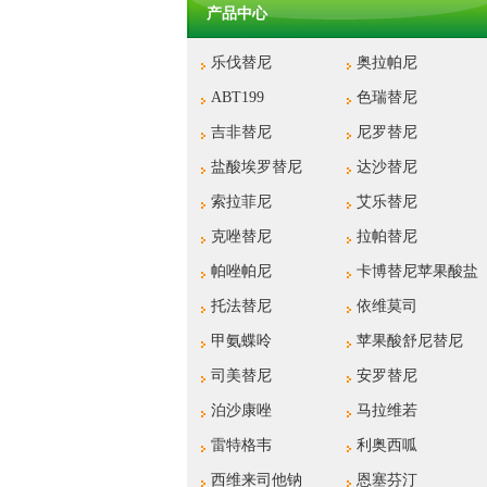
产品中心
乐伐替尼
奥拉帕尼
ABT199
色瑞替尼
吉非替尼
尼罗替尼
盐酸埃罗替尼
达沙替尼
索拉菲尼
艾乐替尼
克唑替尼
拉帕替尼
帕唑帕尼
卡博替尼苹果酸盐
托法替尼
依维莫司
甲氨蝶呤
苹果酸舒尼替尼
司美替尼
安罗替尼
泊沙康唑
马拉维若
雷特格韦
利奥西呱
西维来司他钠
恩塞芬汀