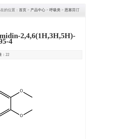
现在的位置：
首页
>
产品中心
>
呼吸类
>
恩塞芬汀
imidin-2,4,6(1H,3H,5H)-
95-4
击量：
22