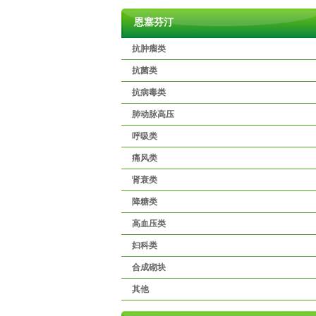
恩塞芬汀
抗肿瘤类
抗菌类
抗病毒类
肺动脉高压
呼吸类
痛风类
肾衰类
降糖类
高血压类
妇科类
合成砌块
其他