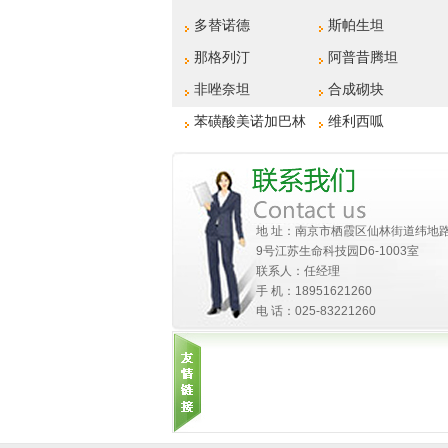
多替诺德
斯帕生坦
那格列汀
阿普昔腾坦
非唑奈坦
合成砌块
苯磺酸美诺加巴林
维利西呱
地 址：南京市栖霞区仙林街道纬地
9号江苏生命科技园D6-1003室
联系人：任经理
手 机：18951621260
电 话：025-83221260