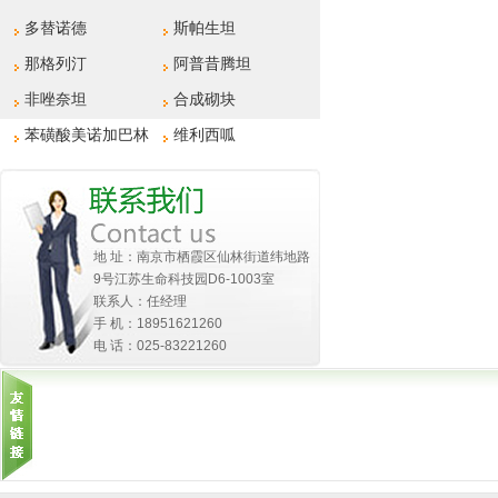
多替诺德
斯帕生坦
那格列汀
阿普昔腾坦
非唑奈坦
合成砌块
苯磺酸美诺加巴林
维利西呱
地 址：南京市栖霞区仙林街道纬地路
9号江苏生命科技园D6-1003室
联系人：任经理
手 机：18951621260
电 话：025-83221260