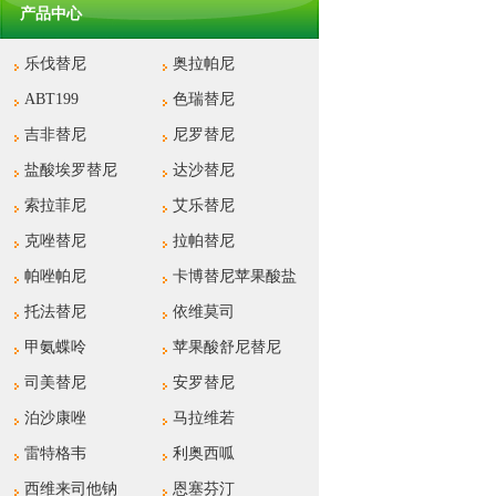
产品中心
乐伐替尼
奥拉帕尼
ABT199
色瑞替尼
吉非替尼
尼罗替尼
盐酸埃罗替尼
达沙替尼
索拉菲尼
艾乐替尼
克唑替尼
拉帕替尼
帕唑帕尼
卡博替尼苹果酸盐
托法替尼
依维莫司
甲氨蝶呤
苹果酸舒尼替尼
司美替尼
安罗替尼
泊沙康唑
马拉维若
雷特格韦
利奥西呱
西维来司他钠
恩塞芬汀