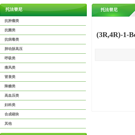
托法替尼
托法替尼
抗肿瘤类
抗菌类
(3R,4R)-1-B
抗病毒类
肺动脉高压
呼吸类
痛风类
肾衰类
降糖类
高血压类
妇科类
合成砌块
其他